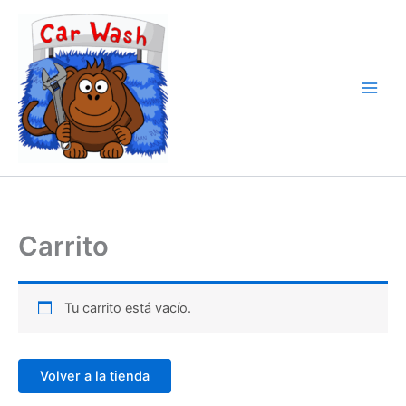
Ir
al
contenido
Carrito
Tu carrito está vacío.
Volver a la tienda